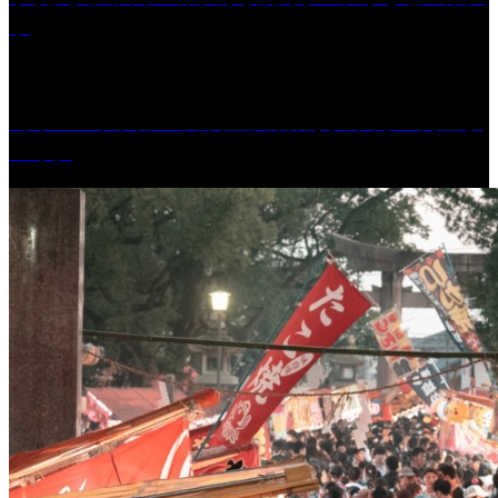
学
［イベント］第41回 河童大明神夏の大祭「河童ま
つり」