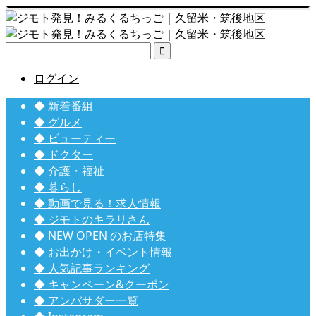

ログイン
◆ 新着番組
◆ グルメ
◆ ビューティー
◆ ドクター
◆ 介護・福祉
◆ 暮らし
◆ 動画で見る！求人情報
◆ ジモトのキラリさん
◆ NEW OPEN のお店特集
◆ お出かけ・イベント情報
◆ 人気記事ランキング
◆ キャンペーン&クーポン
◆ アンバサダー一覧