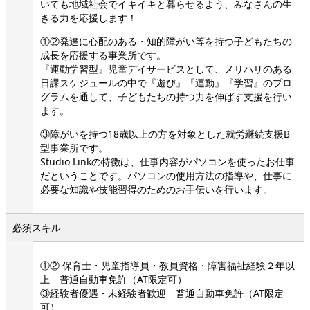
いても地域社会でイキイキと暮らせるよう、みなさんの生
きる力を応援します！
①②発達に心配のある・知的障がい等を持つ子どもたちの
成長を応援する事業所です。
『運動学習型』児童デイサービスとして、メリハリのある
日課スケジュールの中で『遊び』『運動』『学習』のプロ
グラムを通して、子どもたちの持つ力を伸ばす支援を行い
ます。
③障がいを持つ18歳以上の方を対象とした就労継続支援B
型事業所です。
Studio Linkの特徴は、仕事内容がパソコンを使ったお仕事
だということです。パソコンの使用方法の指導や、仕事に
必要な知識や技能習得のためのお手伝いを行います。
必須スキル
①② 保育士・児童指導員・教員資格・障害福祉経験２年以
上 普通自動車免許（AT限定可）
③経験者優遇・未経験者歓迎 普通自動車免許（AT限定
可）