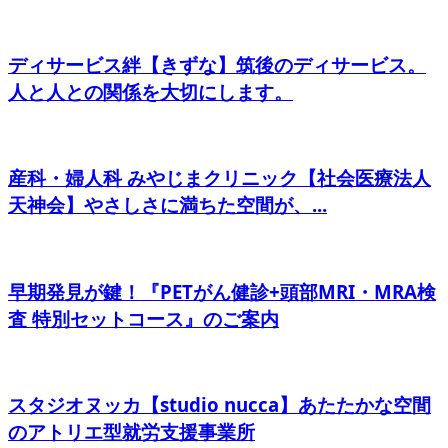
ディサービス絆【きずな】筑後のディサービス。
人と人との関係を大切にします。
産科・婦人科 みやじまクリニック【社会医療法人
天神会】やさしさに満ちた空間が、...
早期発見が鍵！『PETがん健診+頭部MRI・MRA検
査 特別セットコース』のご案内
スタジオヌッカ【studio nucca】あたたかな空間
のアトリエ型就労支援事業所