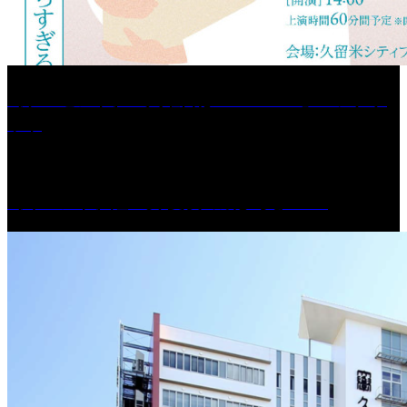
［プレゼント］「火曜日はスーパーへ」ペアチケ
ット
［イベント］紅乙女 夏夜の蔵びらき2026