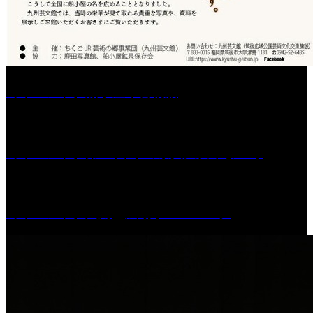
［イベント］船小屋今昔物語
［イベント］第55回 水の祭典久留米まつり
［イベント］六角堂広場サマーパーク