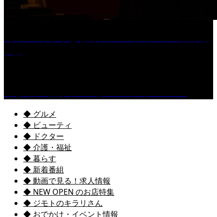
［イベント］子ども太鼓フェスティバル & 太鼓響
演会
くるめ市民流水プールが7/18（土）OPEN！
◆ グルメ
◆ ビューティ
◆ ドクター
◆ 介護・福祉
◆ 暮らす
◆ 新着番組
◆ 動画で見る！求人情報
◆ NEW OPEN のお店特集
◆ ジモトのキラリさん
◆ おでかけ・イベント情報