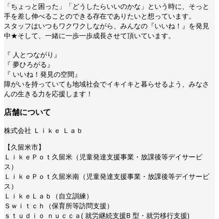
「ちょっと困った」「どうしたらいいのかな」という時に、そっと
手を差し伸べることのできる存在でありたいと想っています。
スタッフはいつもワクワクしながら、みんなの『いいね！』を発見
中★そして、一緒に一歩一歩成長させて頂いています。
『 人とつながり』
『 夢ひろがる』
『 いいね！発見の空間』
障がいを持っていても地域社会でイキイキと暮らせるよう、みなさ
んの生きる力を応援します！
店舗について
株式会社 Ｌｉｋｅ Ｌａｂ
【久留米市】
ＬｉｋｅＰｏｔ久留米（児童発達支援事業・放課後等デイサービ
ス）
ＬｉｋｅＰｏｔ久留米南（児童発達支援事業・放課後等デイサービ
ス）
ＬｉｋｅＬａｂ（自立訓練）
Ｓｗｉｔｃｈ（保育所等訪問支援）
ｓｔｕｄｉｏ ｎｕｃｃａ( 就労継続支援B 型・就労移行支援)