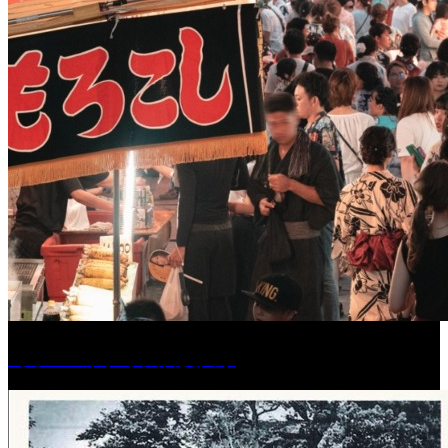
［イベント］水天宮夏大祭