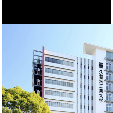
［イベント］紅乙女 夏夜の蔵びらき2026