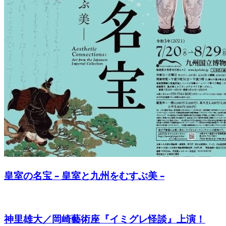
皇室の名宝 – 皇室と九州をむすぶ美 –
神里雄大／岡崎藝術座『イミグレ怪談』上演！