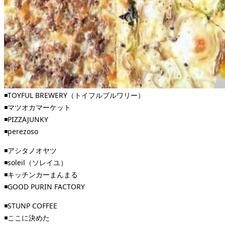
◾️TOYFUL BREWERY（トイフルブルワリー）
◾️マツオカマーケット
◾️PIZZAJUNKY
◾️perezoso
◾️アシタノオヤツ
◾️soleil（ソレイユ）
◾️キッチンカーまんまる
◾️GOOD PURIN FACTORY
◾️STUNP COFFEE
◾️ここに決めた