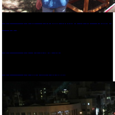
［イベント］第41回 河童大明神夏の大祭「河童ま
つり」
［イベント］水天宮夏大祭
［イベント］船小屋今昔物語