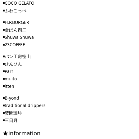
◾️COCO GELATO
◾️ふわこっぺ
◾️H.P.BURGER
◾️食ぱん四二
◾️Shuwa Shuwa
◾️23COFFEE
◾️バン工房笹山
◾️ひんひん
◾️Parr
◾️mi-ito
◾️itten
◾️B-yond
◾️traditional drippers
◾️焚間珈琲
◾️三日月
★information