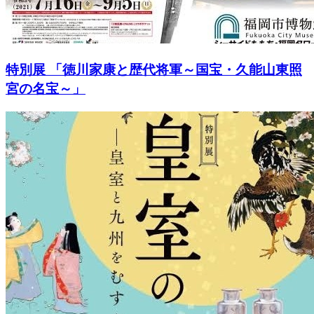
特別展 「徳川家康と歴代将軍～国宝・久能山東照
宮の名宝～」