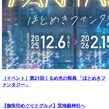
［イベント］第21回くるめ光の祭典 「ほとめきフ
ァンタジー」
【御朱印めぐりとグルメ】宮地嶽神社へ