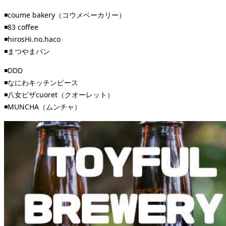
◾️coume bakery（コウメベーカリー）
◾️83 coffee
◾️hirosHi.no.haco
◾️まつやまパン
◾️DDD
◾️なにわキッチンピース
◾️八女ピザcuoret（クオーレット）
◾️MUNCHA（ムンチャ）