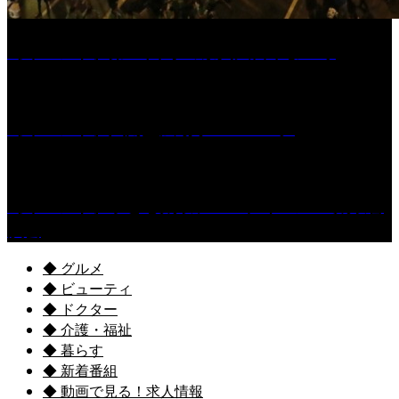
［イベント］第55回 水の祭典久留米まつり
［イベント］六角堂広場サマーパーク
［イベント］子ども太鼓フェスティバル & 太鼓響
演会
◆ グルメ
◆ ビューティ
◆ ドクター
◆ 介護・福祉
◆ 暮らす
◆ 新着番組
◆ 動画で見る！求人情報