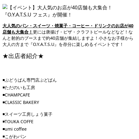
大人気のパン・スイーツ・焼菓子・コーヒー・ドリンクのお店が40
店舗も大集合！
更には唐揚げ・ピザ・クラフトビールなどなど！な
んと射的のブースまで
約40店舗が集結しますよ！
小さなお子様から
大人の方まで『O.Y.A.T.S.U』を存分に楽しめるイベントです！
★出店者紹介★
◾️ぶどうぱん専門店ぶどぱん
◾️ただのいも工房
◾️CHAMPCAFE
◾️CLASSIC BAKERY
◾️スイーツ工房しょう菓子
◾️TOUKA COFFE
◾️umi coffee
◾️こがわパン