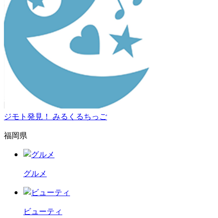
ジモト発見！ みるくるちっご
福岡県
グルメ
ビューティ