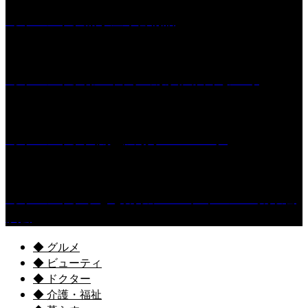
［イベント］船小屋今昔物語
［イベント］第55回 水の祭典久留米まつり
［イベント］六角堂広場サマーパーク
［イベント］子ども太鼓フェスティバル & 太鼓響
演会
◆ グルメ
◆ ビューティ
◆ ドクター
◆ 介護・福祉