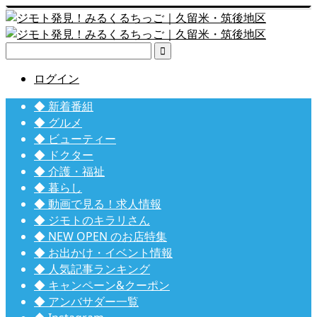

ログイン
◆ 新着番組
◆ グルメ
◆ ビューティー
◆ ドクター
◆ 介護・福祉
◆ 暮らし
◆ 動画で見る！求人情報
◆ ジモトのキラリさん
◆ NEW OPEN のお店特集
◆ お出かけ・イベント情報
◆ 人気記事ランキング
◆ キャンペーン&クーポン
◆ アンバサダー一覧