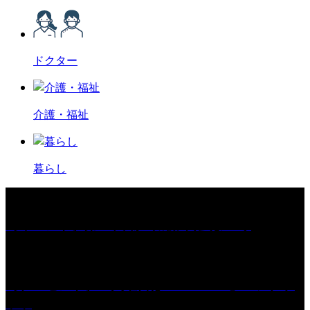
ドクター
介護・福祉
暮らし
［イベント］第67回 篠山城跡 鈴虫まつり
［プレゼント］「火曜日はスーパーへ」ペアチケ
ット