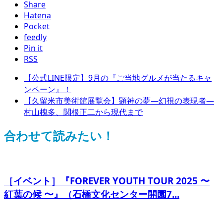
Share
Hatena
Pocket
feedly
Pin it
RSS
【公式LINE限定】9月の『ご当地グルメが当たるキャ
ンペーン』！
【久留米市美術館展覧会】顕神の夢―幻視の表現者―
村山槐多、関根正二から現代まで
合わせて読みたい！
［イベント］『FOREVER YOUTH TOUR 2025 〜
紅葉の候 〜』（石橋文化センター開園7...