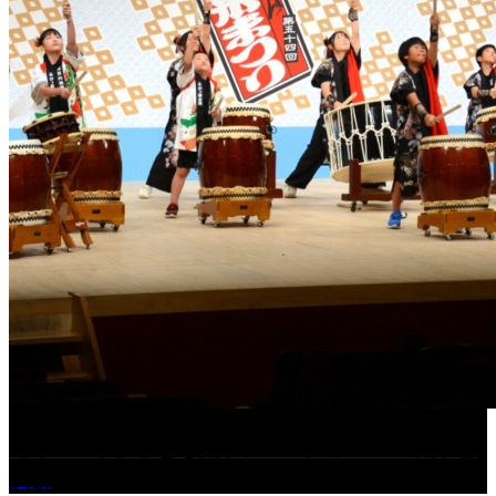
［イベント］子ども太鼓フェスティバル & 太鼓響
演会