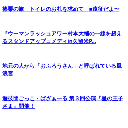
篠栗の旅 トイレのお札を求めて ■遠征だよ〜
『ウーマンラッシュアワー村本大輔の一線を超え
るスタンドアップコメディin久留米P...
地元の人から「おふろうさん」と呼ばれている風
浪宮
遊技団ごっこ・ばざぁーる 第３回公演『星の王子
さま』開催！