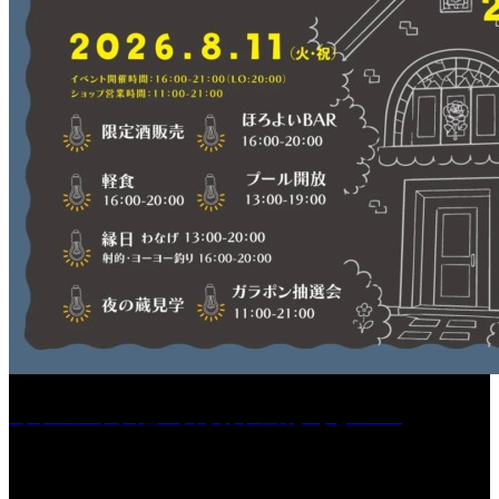
［イベント］紅乙女 夏夜の蔵びらき2026