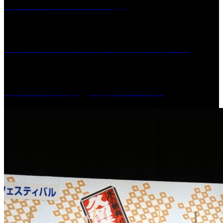
［イベント］船小屋今昔物語
［イベント］第55回 水の祭典久留米まつり
［イベント］六角堂広場サマーパーク