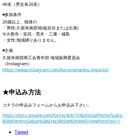
40名（男女各20名）
◾️参加条件
20歳以上、独身の
・男性:久留米南部地域(在住または出身)
※大善寺・安武・荒木・三潴・城島
・女性:地域縛りありません。
◾️主催
久留米南部商工会青年部 地域振興委員会
（Instagram）
https://www.instagram.com/kurumenanbu.impulse/
★申込み方法
コチラの申込みフォームからお申込み下さい。
https://docs.google.com/forms/d/e/1FAIpQLSdFXvi5gTpaEs-
B366lVeghgSa6utHL8AErkcj8RSet9DnMdQ/viewform?pli=1
Tweet