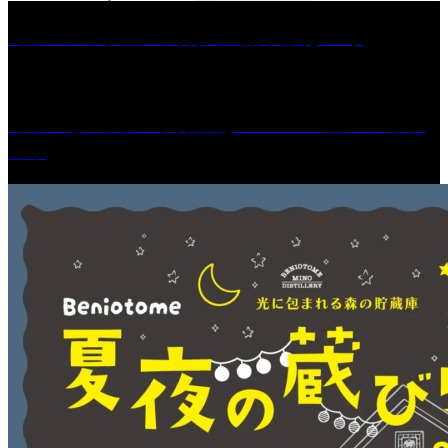
［イベント］第67回 篠山城跡 鈴虫まつり
［プレゼント］「火曜日はスーパーへ」ペアチケ
ット