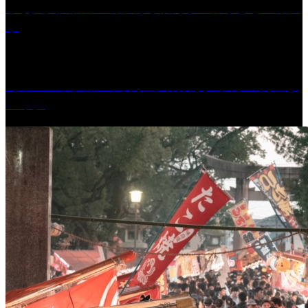
学校法人久留米工業大学│福岡県一、小さな工業大
学
［イベント］第41回 河童大明神夏の大祭「河童ま
つり」