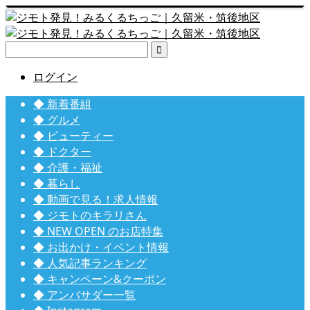

ログイン
◆ 新着番組
◆ グルメ
◆ ビューティー
◆ ドクター
◆ 介護・福祉
◆ 暮らし
◆ 動画で見る！求人情報
◆ ジモトのキラリさん
◆ NEW OPEN のお店特集
◆ お出かけ・イベント情報
◆ 人気記事ランキング
◆ キャンペーン&クーポン
◆ アンバサダー一覧