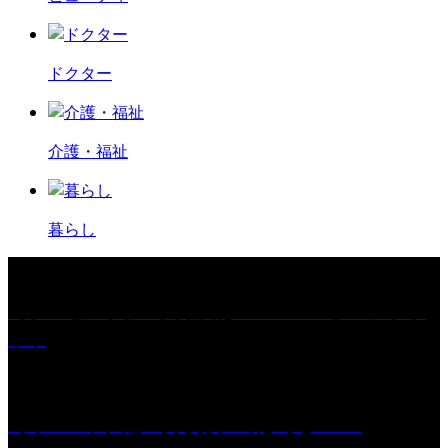
ドクター
介護・福祉
暮らし
［プレゼント］「火曜日はスーパーへ」ペアチケ
ット
［イベント］紅乙女 夏夜の蔵びらき2026