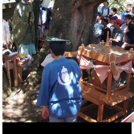
［イベント］第41回 河童大明神夏の大祭「河童ま