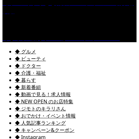
［イベント］子ども太鼓フェスティバル & 太鼓響
演会
くるめ市民流水プールが7/18（土）OPEN！
◆ グルメ
◆ ビューティ
◆ ドクター
◆ 介護・福祉
◆ 暮らす
◆ 新着番組
◆ 動画で見る！求人情報
◆ NEW OPEN のお店特集
◆ ジモトのキラリさん
◆ おでかけ・イベント情報
◆ 人気記事ランキング
◆ キャンペーン&クーポン
◆ Instagram