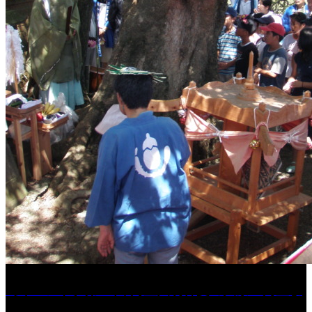
［イベント］第41回 河童大明神夏の大祭「河童ま
つり」