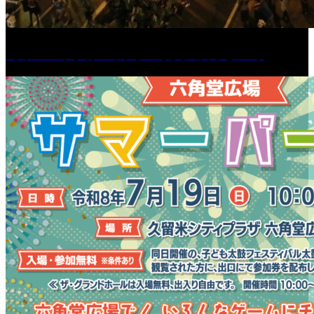
［イベント］第55回 水の祭典久留米まつり