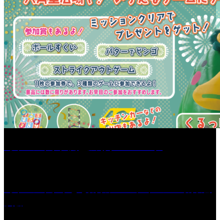
［イベント］六角堂広場サマーパーク
［イベント］子ども太鼓フェスティバル & 太鼓響
演会