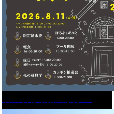
［イベント］紅乙女 夏夜の蔵びらき2026