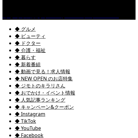
くるめ市民流水プールが7/18（土）OPEN！
◆ グルメ
◆ ビューティ
◆ ドクター
◆ 介護・福祉
◆ 暮らす
◆ 新着番組
◆ 動画で見る！求人情報
◆ NEW OPEN のお店特集
◆ ジモトのキラリさん
◆ おでかけ・イベント情報
◆ 人気記事ランキング
◆ キャンペーン&クーポン
◆ Instagram
◆ TikTok
◆ YouTube
◆ Facebook