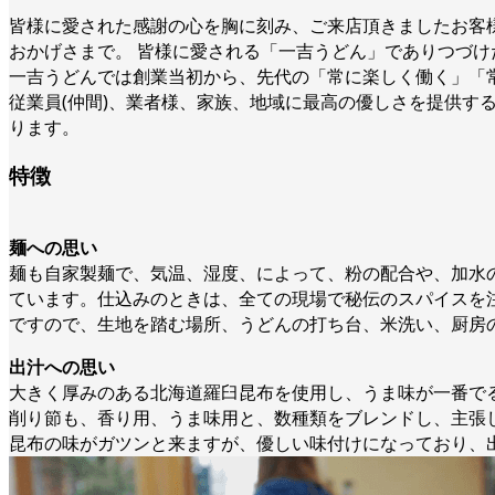
皆様に愛された感謝の心を胸に刻み、ご来店頂きましたお客様
おかげさまで。 皆様に愛される「一吉うどん」でありつづ
一吉うどんでは創業当初から、先代の「常に楽しく働く」「
従業員(仲間)、業者様、家族、地域に最高の優しさを提供す
ります。
特徴
麺への思い
麺も自家製麺で、気温、湿度、によって、粉の配合や、加水
ています。仕込みのときは、全ての現場で秘伝のスパイスを
ですので、生地を踏む場所、うどんの打ち台、米洗い、厨房
出汁への思い
大きく厚みのある北海道羅臼昆布を使用し、うま味が一番で
削り節も、香り用、うま味用と、数種類をブレンドし、主張し
昆布の味がガツンと来ますが、優しい味付けになっており、出