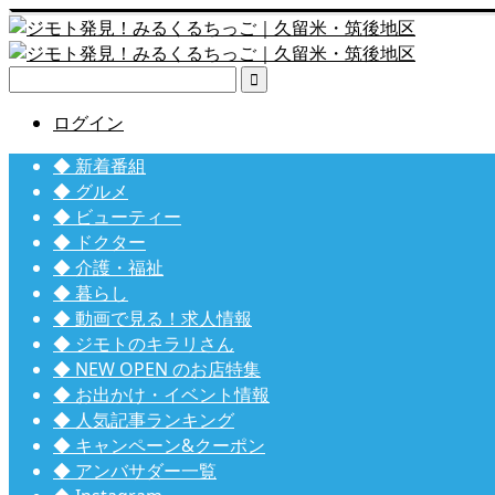

ログイン
◆ 新着番組
◆ グルメ
◆ ビューティー
◆ ドクター
◆ 介護・福祉
◆ 暮らし
◆ 動画で見る！求人情報
◆ ジモトのキラリさん
◆ NEW OPEN のお店特集
◆ お出かけ・イベント情報
◆ 人気記事ランキング
◆ キャンペーン&クーポン
◆ アンバサダー一覧