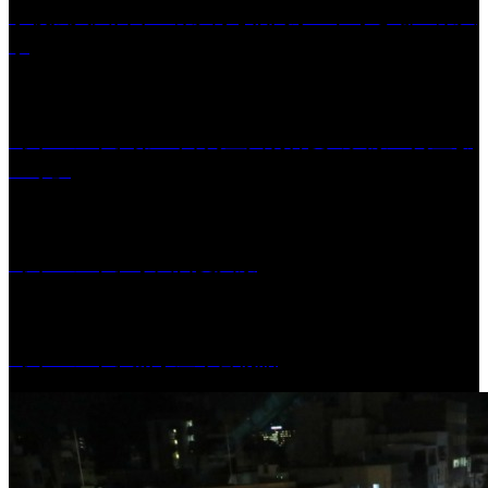
学校法人久留米工業大学│福岡県一、小さな工業大
学
［イベント］第41回 河童大明神夏の大祭「河童ま
つり」
［イベント］水天宮夏大祭
［イベント］船小屋今昔物語