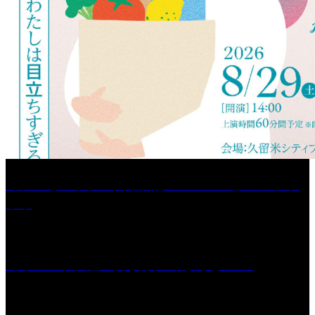
［プレゼント］「火曜日はスーパーへ」ペアチケ
ット
［イベント］紅乙女 夏夜の蔵びらき2026