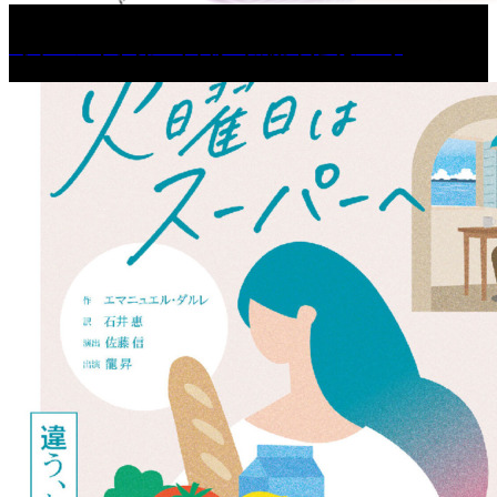
［イベント］第67回 篠山城跡 鈴虫まつり