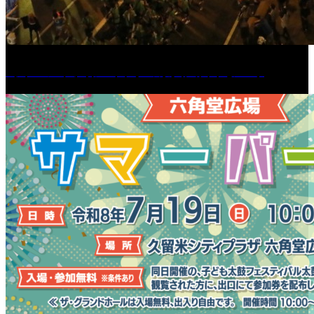
［イベント］第55回 水の祭典久留米まつり