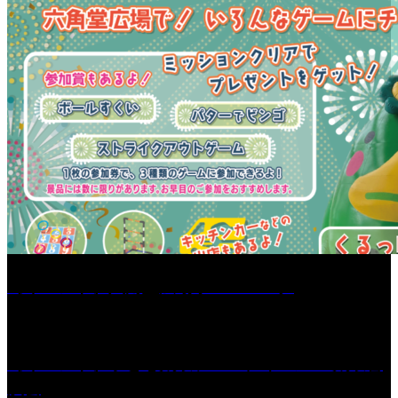
［イベント］六角堂広場サマーパーク
［イベント］子ども太鼓フェスティバル & 太鼓響
演会